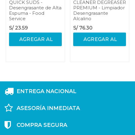
QUICK SUDS -
CLEANER DEGREASER
Desengrasante de Alta
PREMIUM - Limpiador
Espuma - Food
Desengrasante
Service
Alcalino
S/
23.59
S/
76.30
AGREGAR AL
AGREGAR AL
CARRITO
CARRITO
ENTREGA NACIONAL
ASESORÍA INMEDIATA
COMPRA SEGURA