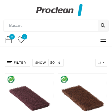
0
0
0
0
FILTER
SHOW