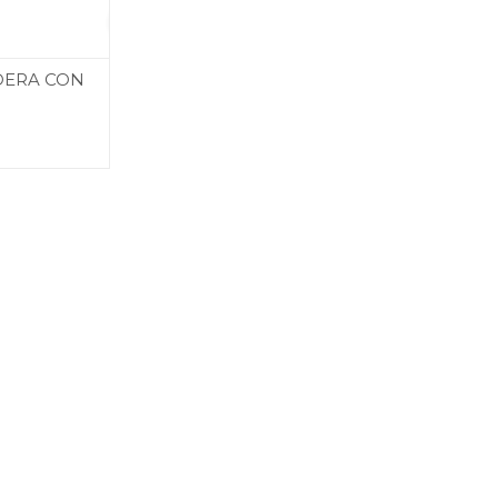
AGREGAR
DERA CON
AL
CARRITO