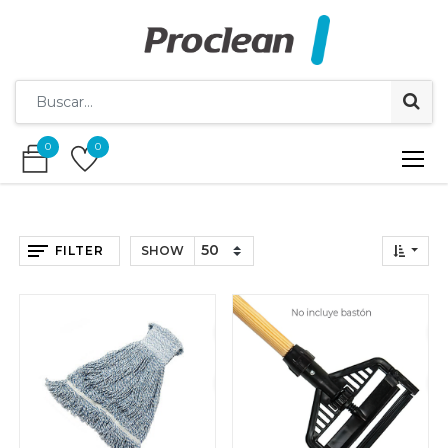
0
0
0
0
FILTER
SHOW