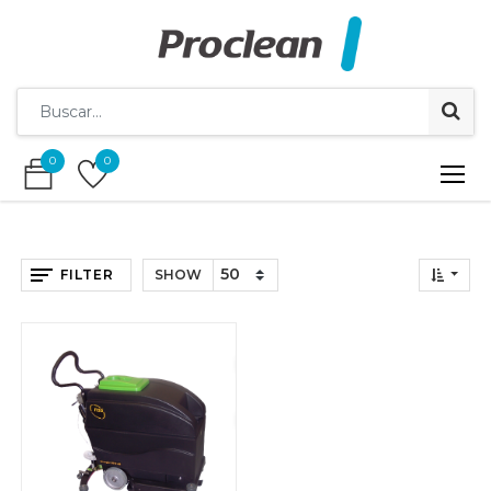
0
0
0
0
FILTER
SHOW