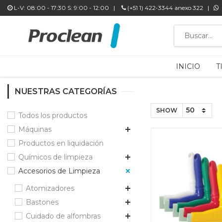
L-V: 08:00 - 17:30 S: 9:00 - 12:00 |
L-V: 08:00 - 17:30 S: 9:00 - 12:00 |
(+51 1) 422-3344 anexo 322 |
(+51 1) 422-3344 anexo 322 |
9
9
INICIO
INICIO
T
T
NUESTRAS CATEGORÍAS
SHOW
Todos los productos
Máquinas
Productos en liquidación
Químicos de limpieza
Accesorios de Limpieza
Atomizadores
Bastones
Cuidado de alfombras