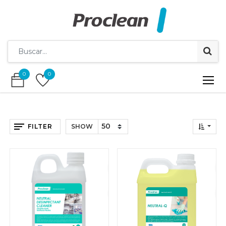
0
0
0
0
FILTER
SHOW