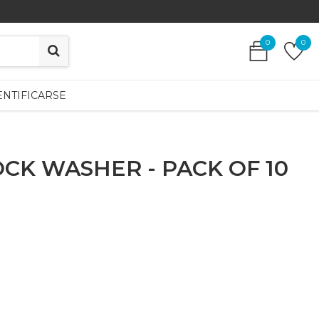
0
0
0
0
ENTIFICARSE
ENTIFICARSE
LOCK WASHER - PACK OF 10
.