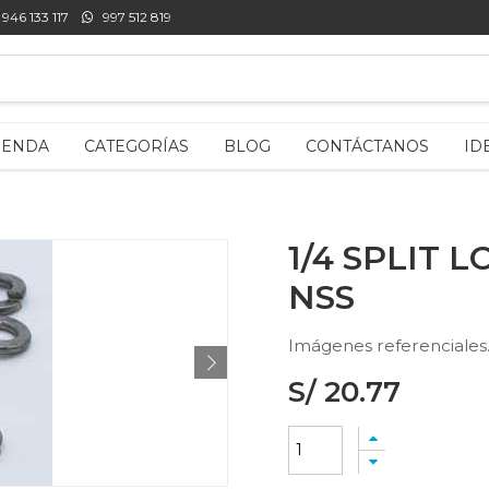
46 133 117
46 133 117
997 512 819
997 512 819
IENDA
IENDA
CATEGORÍAS
CATEGORÍAS
BLOG
BLOG
CONTÁCTANOS
CONTÁCTANOS
ID
ID
1/4 SPLIT 
NSS
Imágenes referenciales
S/
20.77