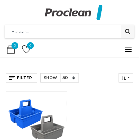
0
0
0
0
FILTER
SHOW