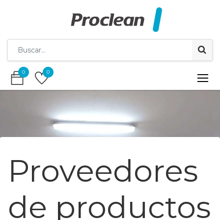
0
0
0
0
Proveedores
de productos